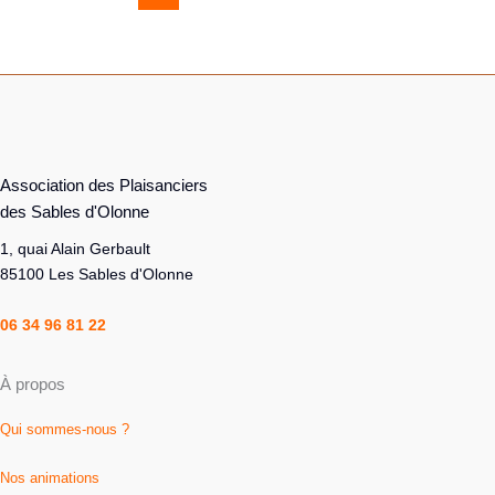
Association des Plaisanciers
des Sables d'Olonne
1, quai Alain Gerbault
85100 Les Sables d'Olonne
06 34 96 81 22
À propos
Qui sommes-nous ?
Nos animations