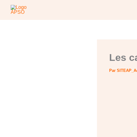
Aller
au
contenu
Les c
Par
SITEAP_