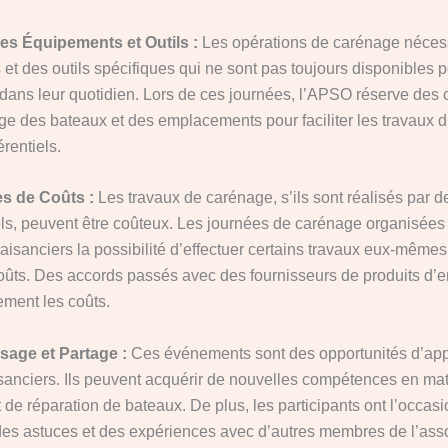
des Équipements et Outils :
Les opérations de carénage nécess
et des outils spécifiques qui ne sont pas toujours disponibles p
 dans leur quotidien. Lors de ces journées, l’APSO réserve des
ge des bateaux et des emplacements pour faciliter les travaux d’
érentiels.
s de Coûts :
Les travaux de carénage, s’ils sont réalisés par d
ls, peuvent être coûteux. Les journées de carénage organisées
laisanciers la possibilité d’effectuer certains travaux eux-mêmes
coûts. Des accords passés avec des fournisseurs de produits d’e
ement les coûts.
sage et Partage :
Ces événements sont des opportunités d’ap
isanciers. Ils peuvent acquérir de nouvelles compétences en mat
t de réparation de bateaux. De plus, les participants ont l’occas
es astuces et des expériences avec d’autres membres de l’asso