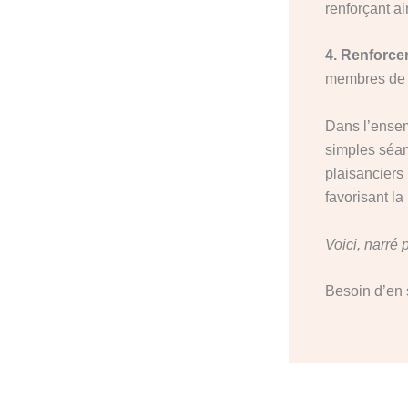
renforçant a
4. Renforce
membres de l
Dans l’ensem
simples séan
plaisanciers 
favorisant l
Voici, narré 
Besoin d’en 