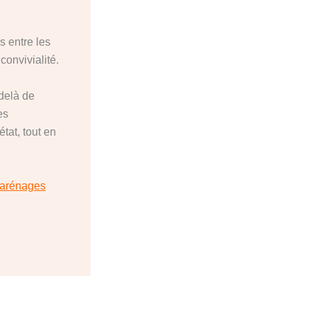
s entre les
onvivialité.
delà de
es
tat, tout en
carénages