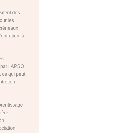
itent des
our les
 créneaux
entretien, à
es
 par l’APSO
, ce qui peut
ntretien
prentissage
ière
ion
ciation,