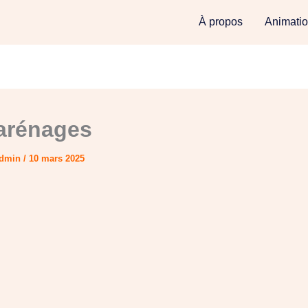
À propos
Animati
arénages
Admin
/
10 mars 2025