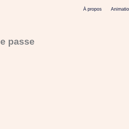
À propos
Animati
de passe
Pour réinitialiser votre mot de passe, veuillez saisir votre
adresse de messagerie ou votre identifiant ci-dessous.